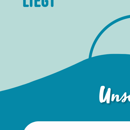
LIEGT
Unse