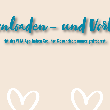
wnloaden – und Vort
Mit der VITA App haben Sie Ihre Gesundheit immer griffbereit: