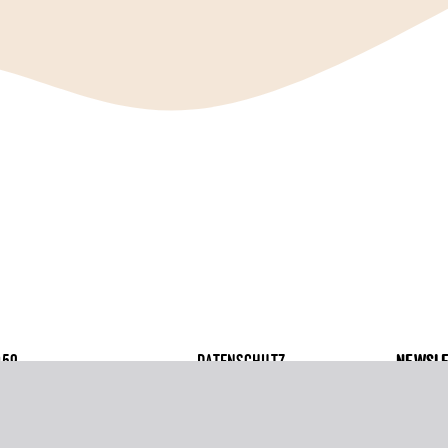
059
DATENSCHUTZ
NEWSLE
8 80
IMPRESSUM
OTHEKE-HH.DE
AGB