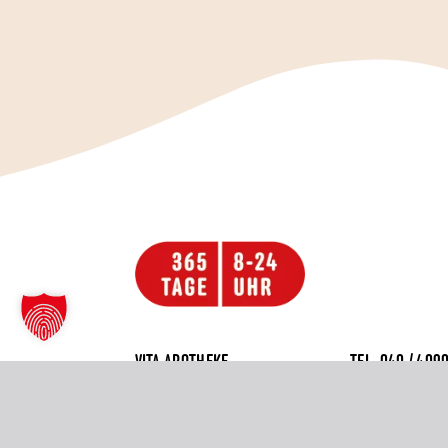
VITA APOTHEKE
TEL.
040 / 409
HEUSSWEG 37
FAX 040 / 49 6
20255 HAMBURG
MAIL@VITA-AP