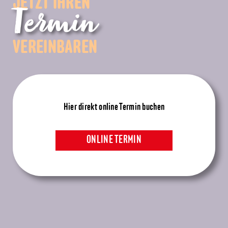
JETZT IHREN
Termin
VEREINBAREN
Hier direkt online Termin buchen
ONLINE TERMIN